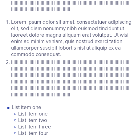
llllll llllll llllll llllll llllll llllll llllll llllll llllll llllll llllll llllll llllll llllll
llllll llllll llllll llllll llllll llllll llllll
Lorem ipsum dolor sit amet, consectetuer adipiscing
elit, sed diam nonummy nibh euismod tincidunt ut
laoreet dolore magna aliquam erat volutpat. Ut wisi
enim ad minim veniam, quis nostrud exerci tation
ullamcorper suscipit lobortis nisl ut aliquip ex ea
commodo consequat.
llllll llllll llllll llllll llllll llllll llllll llllll llllll llllll llllll llllll llllll llllll
llllll llllll llllll llllll llllll llllll llllll llllll llllll llllll llllll llllll llllll llllll
llllll llllll llllll llllll llllll llllll llllll llllll llllll llllll llllll llllll llllll llllll
llllll llllll llllll llllll llllll llllll llllll llllll llllll llllll llllll llllll llllll llllll
llllll llllll llllll llllll llllll llllll llllll llllll llllll llllll llllll llllll llllll llllll
llllll llllll llllll llllll llllll llllll llllll
List item one
List item one
List item two
List item three
List item four