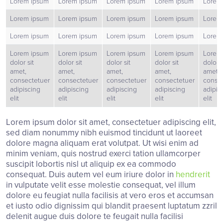
Lorem ipsum
Lorem ipsum
Lorem ipsum
Lorem ipsum
Lorem
Lorem ipsum
Lorem ipsum
Lorem ipsum
Lorem ipsum
Lorem
Lorem ipsum
Lorem ipsum
Lorem ipsum
Lorem ipsum
Lorem
Lorem ipsum
Lorem ipsum
Lorem ipsum
Lorem ipsum
Lorem
dolor sit
dolor sit
dolor sit
dolor sit
dolor s
amet,
amet,
amet,
amet,
amet,
consectetuer
consectetuer
consectetuer
consectetuer
consec
adipiscing
adipiscing
adipiscing
adipiscing
adipis
elit
elit
elit
elit
elit
Lorem ipsum dolor sit amet, consectetuer adipiscing elit,
sed diam nonummy nibh euismod tincidunt ut laoreet
dolore magna aliquam erat volutpat. Ut wisi enim ad
minim veniam, quis nostrud exerci tation ullamcorper
suscipit lobortis nisl ut aliquip ex ea commodo
consequat. Duis autem vel eum iriure dolor in
hendrerit
in vulputate velit esse molestie consequat, vel illum
dolore eu feugiat nulla facilisis at vero eros et accumsan
et iusto odio dignissim qui blandit praesent luptatum zzril
delenit augue duis dolore te feugait nulla facilisi