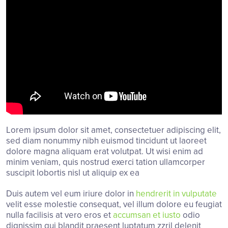
Lorem ipsum dolor sit amet, consectetuer adipiscing elit,
sed diam nonummy nibh euismod tincidunt ut laoreet
dolore magna aliquam erat volutpat. Ut wisi enim ad
minim veniam, quis nostrud exerci tation ullamcorper
suscipit lobortis nisl ut aliquip ex ea
Duis autem vel eum iriure dolor in
hendrerit in vulputate
velit esse molestie consequat, vel illum dolore eu feugiat
nulla facilisis at vero eros et
accumsan et iusto
odio
dignissim qui blandit praesent luptatum zzril delenit