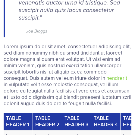
venenatis auctor urna id tristique. Sed
suscipit nulla quis lacus consectetur
suscipit.”
Joe Bloggs
Lorem ipsum dolor sit amet, consectetuer adipiscing elit,
sed diam nonummy nibh euismod tincidunt ut laoreet
dolore magna aliquam erat volutpat. Ut wisi enim ad
minim veniam, quis nostrud exerci tation ullamcorper
suscipit lobortis nisl ut aliquip ex ea commodo
consequat. Duis autem vel eum iriure dolor in
hendrerit
in vulputate velit esse molestie consequat, vel illum
dolore eu feugiat nulla facilisis at vero eros et accumsan
et iusto odio dignissim qui blandit praesent luptatum zzril
delenit augue duis dolore te feugait nulla facilisi.
TABLE
TABLE
TABLE
TABLE
TABL
HEADER 1
HEADER 2
HEADER 3
HEADER 4
HEAD