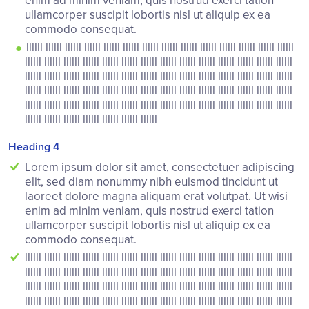
ullamcorper suscipit lobortis nisl ut aliquip ex ea
commodo consequat.
llllll llllll llllll llllll llllll llllll llllll llllll llllll llllll llllll llllll llllll llllll
llllll llllll llllll llllll llllll llllll llllll llllll llllll llllll llllll llllll llllll llllll
llllll llllll llllll llllll llllll llllll llllll llllll llllll llllll llllll llllll llllll llllll
llllll llllll llllll llllll llllll llllll llllll llllll llllll llllll llllll llllll llllll llllll
llllll llllll llllll llllll llllll llllll llllll llllll llllll llllll llllll llllll llllll llllll
llllll llllll llllll llllll llllll llllll llllll
Heading 4
Lorem ipsum dolor sit amet, consectetuer adipiscing
elit, sed diam nonummy nibh euismod tincidunt ut
laoreet dolore magna aliquam erat volutpat. Ut wisi
enim ad minim veniam, quis nostrud exerci tation
ullamcorper suscipit lobortis nisl ut aliquip ex ea
commodo consequat.
llllll llllll llllll llllll llllll llllll llllll llllll llllll llllll llllll llllll llllll llllll
llllll llllll llllll llllll llllll llllll llllll llllll llllll llllll llllll llllll llllll llllll
llllll llllll llllll llllll llllll llllll llllll llllll llllll llllll llllll llllll llllll llllll
llllll llllll llllll llllll llllll llllll llllll llllll llllll llllll llllll llllll llllll llllll