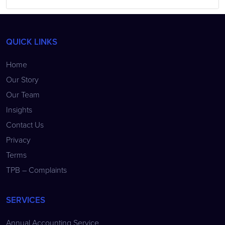
QUICK LINKS
Home
Our Story
Our Team
Insights
Contact Us
Privacy
Terms
TPB – Complaints
SERVICES
Annual Accounting Service